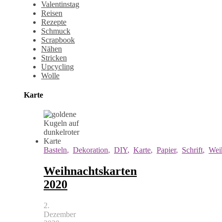
Valentinstag
Reisen
Rezepte
Schmuck
Scrapbook
Nähen
Stricken
Upcycling
Wolle
Karte
Basteln
,
Dekoration
,
DIY
,
Karte
,
Papier
,
Schrift
,
Wei
Weihnachtskarten
2020
2.
Dezember