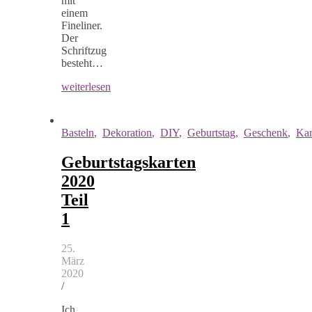
mit
einem
Fineliner.
Der
Schriftzug
besteht…
weiterlesen
Basteln
,
Dekoration
,
DIY
,
Geburtstag
,
Geschenk
,
Kar
Geburtstagskarten
2020
Teil
1
25.
März
2020
/
Ich