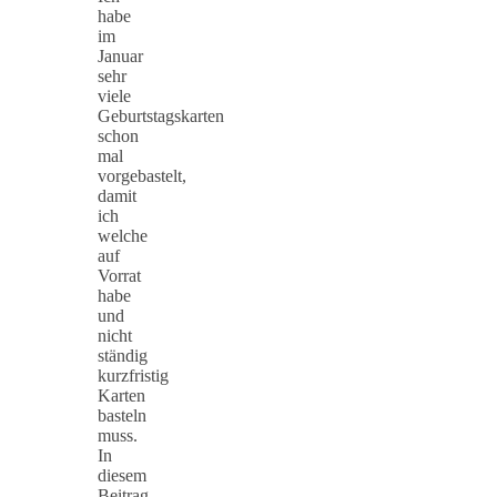
habe
im
Januar
sehr
viele
Geburtstagskarten
schon
mal
vorgebastelt,
damit
ich
welche
auf
Vorrat
habe
und
nicht
ständig
kurzfristig
Karten
basteln
muss.
In
diesem
Beitrag