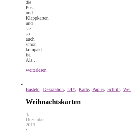
die
Post-
und
Klappkarten
und
sie
so
auch
schön
kompakt
ist.
Als…
weiterlesen
Basteln
,
Dekoration
,
DIY
,
Karte
,
Papier
,
Schrift
,
Wei
Weihnachtskarten
4.
Dezember
2019
/