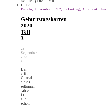
Basteln
,
Dekoration
,
DIY
,
Geburtstag
,
Geschenk
,
Kar
Geburtstagskarten
2020
Teil
3
23.
September
2020
/
Das
dritte
Quartal
dieses
seltsamen
Jahres
ist
nun
schon