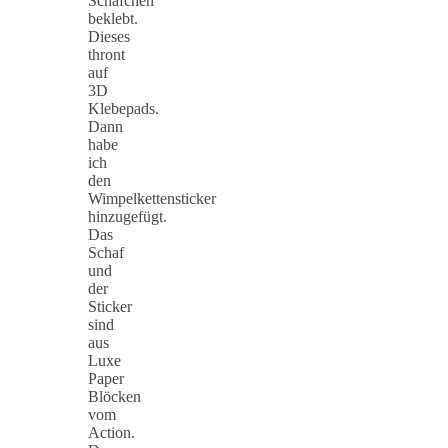
Schäfchen
beklebt.
Dieses
thront
auf
3D
Klebepads.
Dann
habe
ich
den
Wimpelkettensticker
hinzugefügt.
Das
Schaf
und
der
Sticker
sind
aus
Luxe
Paper
Blöcken
vom
Action.