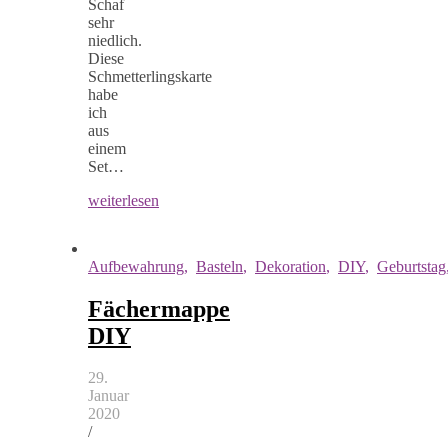
Schaf
sehr
niedlich.
Diese
Schmetterlingskarte
habe
ich
aus
einem
Set…
weiterlesen
Aufbewahrung
,
Basteln
,
Dekoration
,
DIY
,
Geburtstag
Fächermappe
DIY
29.
Januar
2020
/