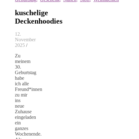
kuschelige
Deckenhoodies
12.
November
2025
/
Zu
meinem
30.
Geburtstag
habe
ich alle
Freund*innen
zu mir
ins
neue
Zuhause
eingeladen
ein
ganzes
Wochenende.