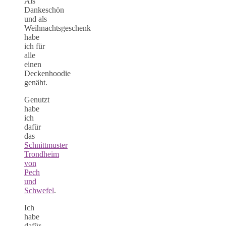
Als
Dankeschön
und als
Weihnachtsgeschenk
habe
ich für
alle
einen
Deckenhoodie
genäht.
Genutzt
habe
ich
dafür
das
Schnittmuster
Trondheim
von
Pech
und
Schwefel
.
Ich
habe
dafür