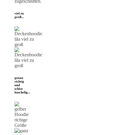
zugeschnitten.
viel zu
groß...
genau
richtig
und
schön
kuschelig...