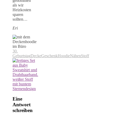
genommen
als wir
Heizkosten
sparen
sollten…
Eri
30.
Geburtstag
Decke
Geschenk
Hoodie
Nähen
Stoff
Eine
Antwort
schreiben