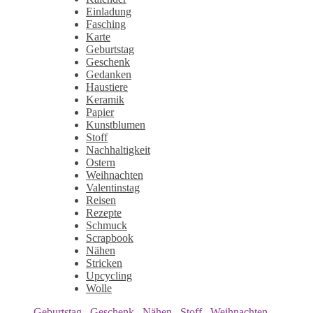
Einladung
Fasching
Karte
Geburtstag
Geschenk
Gedanken
Haustiere
Keramik
Papier
Kunstblumen
Stoff
Nachhaltigkeit
Ostern
Weihnachten
Valentinstag
Reisen
Rezepte
Schmuck
Scrapbook
Nähen
Stricken
Upcycling
Wolle
Geburtstag
,
Geschenk
,
Nähen
,
Stoff
,
Weihnachten