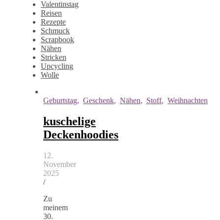
Valentinstag
Reisen
Rezepte
Schmuck
Scrapbook
Nähen
Stricken
Upcycling
Wolle
Geburtstag
,
Geschenk
,
Nähen
,
Stoff
,
Weihnachten
kuschelige
Deckenhoodies
12.
November
2025
/
Zu
meinem
30.