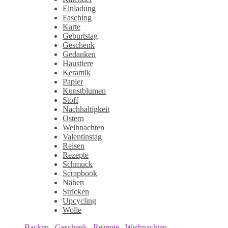
Einladung
Fasching
Karte
Geburtstag
Geschenk
Gedanken
Haustiere
Keramik
Papier
Kunstblumen
Stoff
Nachhaltigkeit
Ostern
Weihnachten
Valentinstag
Reisen
Rezepte
Schmuck
Scrapbook
Nähen
Stricken
Upcycling
Wolle
Backen
,
Geschenk
,
Rezepte
,
Weihnachten