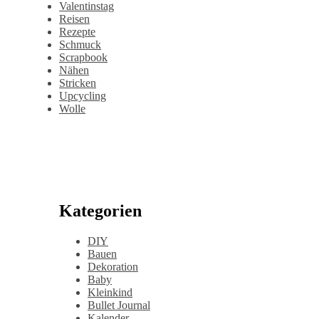
Valentinstag
Reisen
Rezepte
Schmuck
Scrapbook
Nähen
Stricken
Upcycling
Wolle
Kategorien
DIY
Bauen
Dekoration
Baby
Kleinkind
Bullet Journal
Kalender