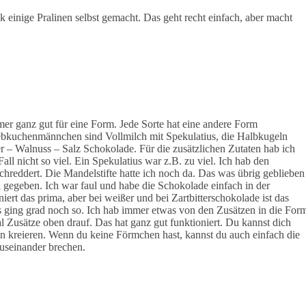
 einige Pralinen selbst gemacht. Das geht recht einfach, aber macht
mer ganz gut für eine Form. Jede Sorte hat eine andere Form
Lebkuchenmännchen sind Vollmilch mit Spekulatius, die Halbkugeln
r – Walnuss – Salz Schokolade. Für die zusätzlichen Zutaten hab ich
l nicht so viel. Ein Spekulatius war z.B. zu viel. Ich hab den
hreddert. Die Mandelstifte hatte ich noch da. Das was übrig geblieben
i gegeben. Ich war faul und habe die Schokolade einfach in der
rt das prima, aber bei weißer und bei Zartbitterschokolade ist das
es ging grad noch so. Ich hab immer etwas von den Zusätzen in die For
Zusätze oben drauf. Das hat ganz gut funktioniert. Du kannst dich
 kreieren. Wenn du keine Förmchen hast, kannst du auch einfach die
useinander brechen.