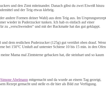
uckers und den Zimt miteinander. Danach gibst du zwei Eiweiß hinzu
ndemittel und der Teig etwas klebrig.
(oder andere Formen deiner Wahl) aus dem Teig aus. Im Ursprungsrezep
mmer wieder in Puderzucker tunken. Ich hab es einfach auf einer
für zu „verschwenden“ und mit der Backmatte hat das gut geklappt.
 und dem restlichen Puderzucker (125g) gut verrührt oben drauf. Wen
erne bei 150°C Umluft auf unterster Schiene 10 bis 15 min. in den Ofen
ass meine Mama mal Zimtsterne gebacken hat, die steinhart und so kaum
n
Simone Abelmann
mitgemacht und da wurde an einem Tag gezeigt,
em Rezept gemacht und stelle es dir hier als Bild zur Verfügung.