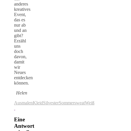
anderes
kreatives
Event,
das es
nur ab
und an
gibt?
Erzähl
uns
doch
davon,
damit
wir
Neues
entdecken
können.
Helen
Ausmalen
Kleid
Silvester
Sommersweat
Weiß
Eine
Antwort