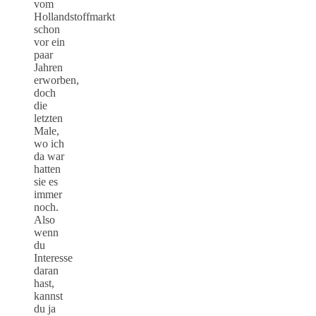
vom
Hollandstoffmarkt
schon
vor ein
paar
Jahren
erworben,
doch
die
letzten
Male,
wo ich
da war
hatten
sie es
immer
noch.
Also
wenn
du
Interesse
daran
hast,
kannst
du ja