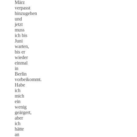
März
verpasst
hinzugehen
und
jetzt
muss
ich bis
Juni
warten,
bis er
wieder
einmal
in
Berlin
vorbeikommt.
Habe
ich
mich
ein
wenig
geärgert,
aber
ich
hätte
an