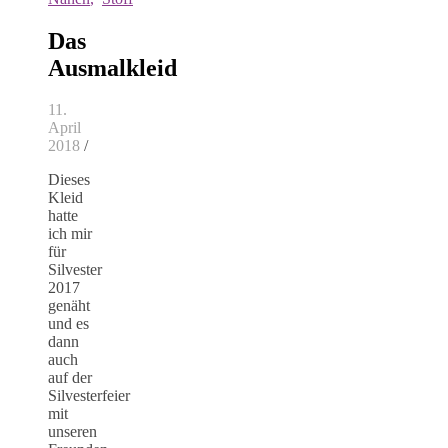
Das
Ausmalkleid
11.
April
2018
/
Dieses
Kleid
hatte
ich mir
für
Silvester
2017
genäht
und es
dann
auch
auf der
Silvesterfeier
mit
unseren