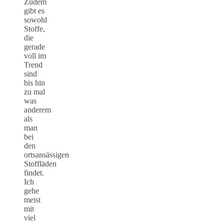
Zudem
gibt es
sowohl
Stoffe,
die
gerade
voll im
Trend
sind
bis hin
zu mal
was
anderem
als
man
bei
den
ortsansässigen
Stoffläden
findet.
Ich
gehe
meist
mit
viel