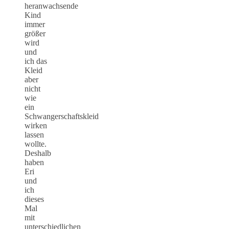
heranwachsende
Kind
immer
größer
wird
und
ich das
Kleid
aber
nicht
wie
ein
Schwangerschaftskleid
wirken
lassen
wollte.
Deshalb
haben
Eri
und
ich
dieses
Mal
mit
unterschiedlichen