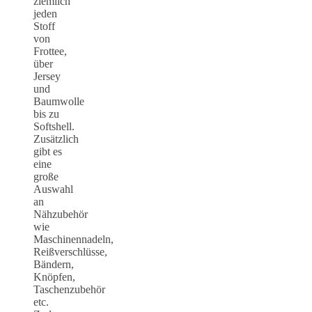
ziemlich
jeden
Stoff
von
Frottee,
über
Jersey
und
Baumwolle
bis zu
Softshell.
Zusätzlich
gibt es
eine
große
Auswahl
an
Nähzubehör
wie
Maschinennadeln,
Reißverschlüsse,
Bändern,
Knöpfen,
Taschenzubehör
etc.