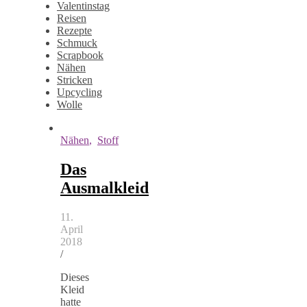
Valentinstag
Reisen
Rezepte
Schmuck
Scrapbook
Nähen
Stricken
Upcycling
Wolle
Nähen
,
Stoff
Das
Ausmalkleid
11.
April
2018
/
Dieses
Kleid
hatte