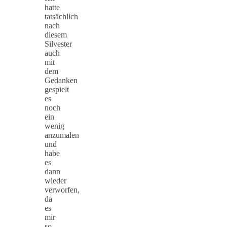
hatte
tatsächlich
nach
diesem
Silvester
auch
mit
dem
Gedanken
gespielt
es
noch
ein
wenig
anzumalen
und
habe
es
dann
wieder
verworfen,
da
es
mir
so