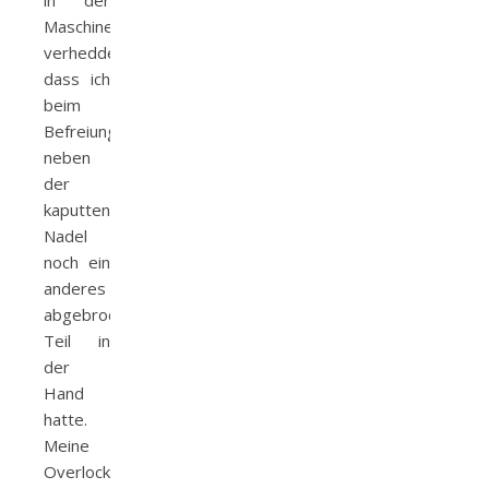
in der
Maschine
verheddert,
dass ich
beim
Befreiungsversuch
neben
der
kaputten
Nadel
noch ein
anderes
abgebrochenes
Teil in
der
Hand
hatte.
Meine
Overlock