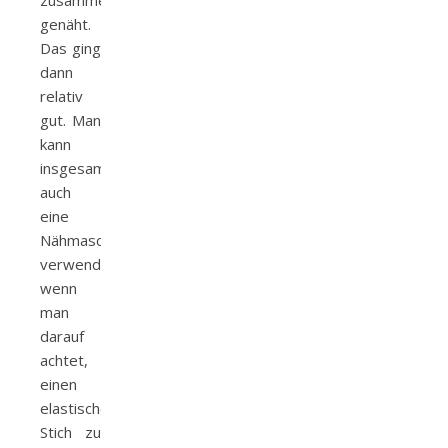
zusammen
genäht.
Das ging
dann
relativ
gut. Man
kann
insgesamt
auch
eine
Nähmaschine
verwenden,
wenn
man
darauf
achtet,
einen
elastischen
Stich zu