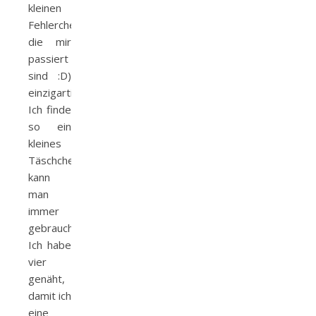
kleinen
Fehlerchen,
die mir
passiert
sind :D)
einzigartig.
Ich finde
so ein
kleines
Täschchen
kann
man
immer
gebrauchen.
Ich habe
vier
genäht,
damit ich
eine