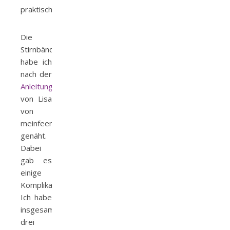
praktisch.
Die
Stirnbänder
habe ich
nach der
Anleitung
von Lisa
von
meinfeenstaub
genäht.
Dabei
gab es
einige
Komplikationen.
Ich habe
insgesamt
drei