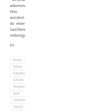
ankommen.
Was
würdest
du einer
Gastfamilie
mitbringen?
Eri
Bowie
Nähen
Pattydoo
Schleife
Stirnband
Stoff
Täschchen
Tasche