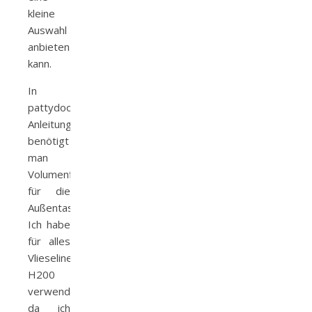
kleine
Auswahl
anbieten
kann.
In
pattydoos
Anleitung
benötigt
man
Volumenflies
für die
Außentasche.
Ich habe
für alles
Vlieseline
H200
verwendet,
da ich