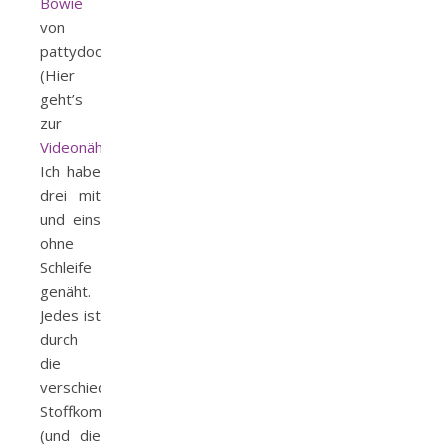
Bowie
von
pattydoo
(Hier
geht’s
zur
Videonähanleitung)
.
Ich habe
drei mit
und eins
ohne
Schleife
genäht.
Jedes ist
durch
die
verschiedenen
Stoffkombinationen
(und die