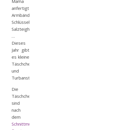
Mama
anfertigte,
Armbänder,
Schlüsselanhänger,
Salzteigherzen,
…
Dieses
Jahr gibt
es kleine
Täschchen
und
Turbanstirnbänder.
Die
Täschchen
sind
nach
dem
Schnittmuster