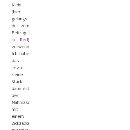
Kleid
(hier
gelangst
du zum
Beitrag:
Lady
in Red
)
verwendete.
Ich habe
das
letzte
kleine
Stück
dann mit
der
Nähmaschine
mit
einem
Zickzackstich