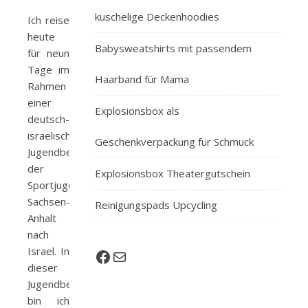
kuschelige Deckenhoodies
Ich reise
heute
Babysweatshirts mit passendem
für neun
Tage im
Haarband für Mama
Rahmen
einer
Explosionsbox als
deutsch-
israelischen
Geschenkverpackung für Schmuck
Jugendbegegnung
der
Explosionsbox Theatergutschein
Sportjugend
Sachsen-
Reinigungspads Upcycling
Anhalt
nach
Israel. In
Facebook
E-Mail
dieser
Jugendbegegnung
bin ich