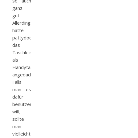
so auch
ganz
gut.
Allerdings
hatte
pattydoo
das
Täschlein
als
Handytasche
angedacht.
Falls
man es
dafür
benutzen
will,
sollte
man
vielleicht