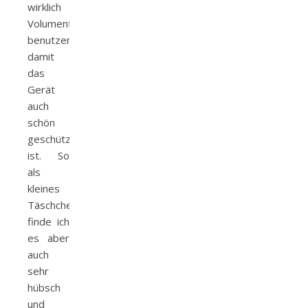
wirklich
Volumenflies
benutzen,
damit
das
Gerät
auch
schön
geschützt
ist. So
als
kleines
Täschchen
finde ich
es aber
auch
sehr
hübsch
und