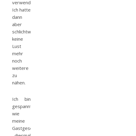
verwenden.
Ich hatte
dann
aber
schlichtweg
keine
Lust
mehr
noch
weitere
zu
nähen.
Ich bin
gespannt
wie
meine
Gastgeschenke
diesmal