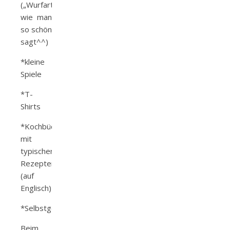
(„Wurfartikel“
wie man
so schön
sagt^^)
*kleine
Spiele
*T-
Shirts
*Kochbücher
mit
typischen
Rezepten
(auf
Englisch)
*Selbstgemachtes
Beim