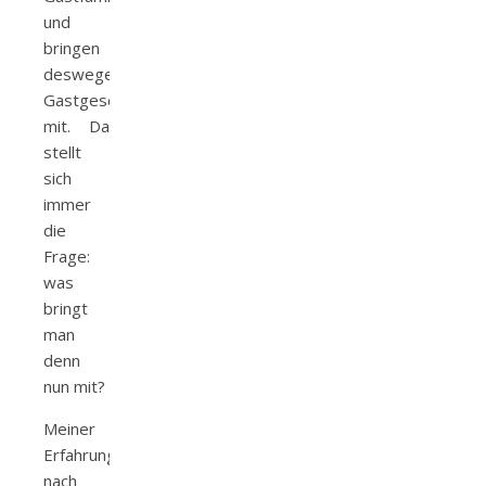
und
bringen
deswegen
Gastgeschenke
mit. Da
stellt
sich
immer
die
Frage:
was
bringt
man
denn
nun mit?
Meiner
Erfahrung
nach