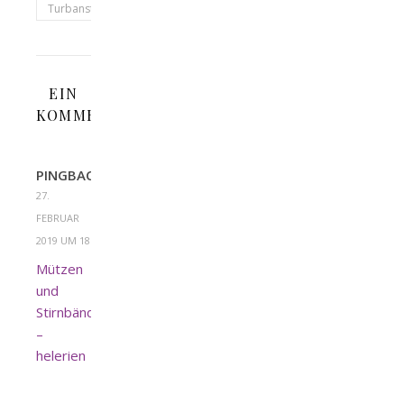
Turbanstirnband
EIN
KOMMENTAR
PINGBACK:
27.
FEBRUAR
2019 UM 18:45
Mützen
und
Stirnbänder
–
helerien