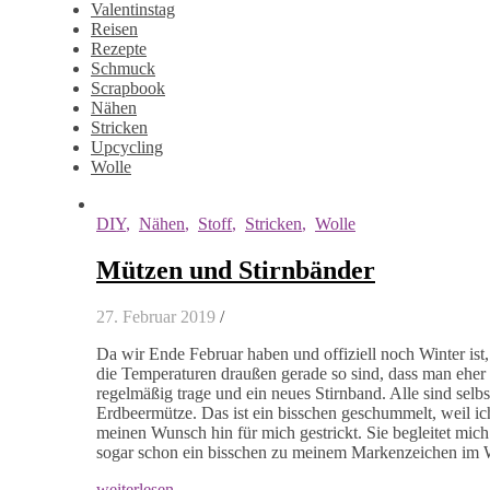
Valentinstag
Reisen
Rezepte
Schmuck
Scrapbook
Nähen
Stricken
Upcycling
Wolle
DIY
,
Nähen
,
Stoff
,
Stricken
,
Wolle
Mützen und Stirnbänder
27. Februar 2019
/
Da wir Ende Februar haben und offiziell noch Winter ist
die Temperaturen draußen gerade so sind, dass man eher
regelmäßig trage und ein neues Stirnband. Alle sind sel
Erdbeermütze. Das ist ein bisschen geschummelt, weil ic
meinen Wunsch hin für mich gestrickt. Sie begleitet mich s
sogar schon ein bisschen zu meinem Markenzeichen im 
weiterlesen