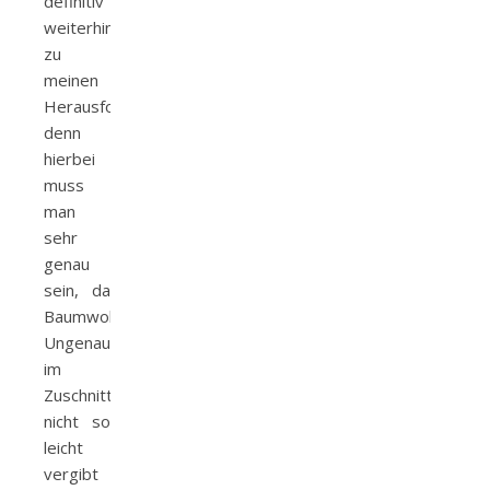
definitiv
weiterhin
zu
meinen
Herausforderungen,
denn
hierbei
muss
man
sehr
genau
sein, da
Baumwollstoff
Ungenauigkeiten
im
Zuschnitt
nicht so
leicht
vergibt