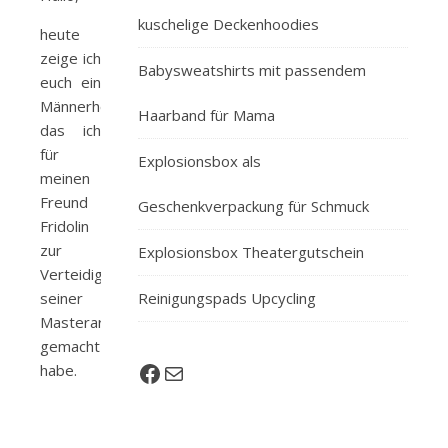
kuschelige Deckenhoodies
heute
zeige ich
Babysweatshirts mit passendem
euch ein
Männerhemd,
Haarband für Mama
das ich
für
Explosionsbox als
meinen
Freund
Geschenkverpackung für Schmuck
Fridolin
zur
Explosionsbox Theatergutschein
Verteidigung
seiner
Reinigungspads Upcycling
Masterarbeit
gemacht
habe.
Facebook
E-Mail