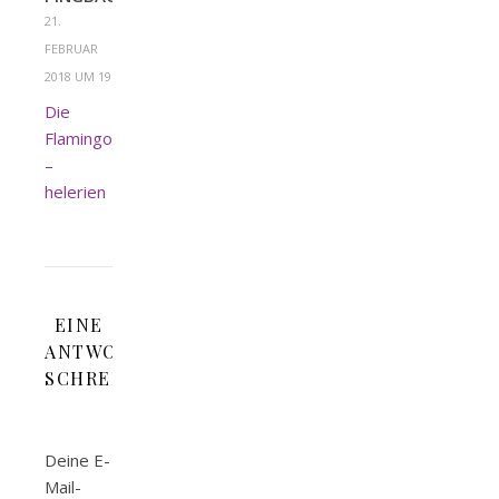
21.
FEBRUAR
2018 UM 19:11
Die
Flamingojacke
–
helerien
EINE
ANTWORT
SCHREIBEN
Deine E-
Mail-