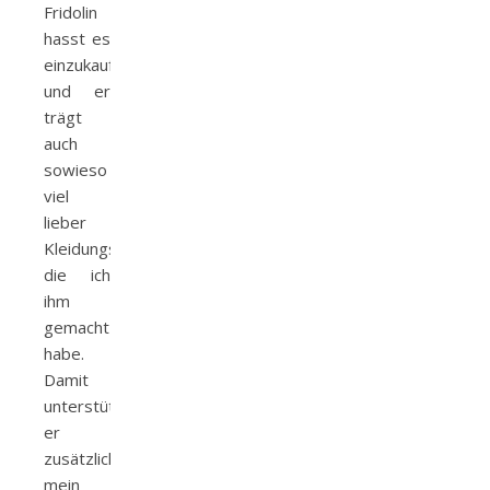
Fridolin
hasst es
einzukaufen
und er
trägt
auch
sowieso
viel
lieber
Kleidungsstücke,
die ich
ihm
gemacht
habe.
Damit
unterstützt
er
zusätzlich
mein