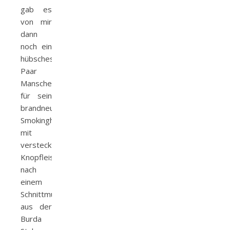
gab es
von mir
dann
noch ein
hübsches
Paar
Manschettenknöpfe
für sein
brandneues
Smokinghemd
mit
versteckter
Knopfleiste
nach
einem
Schnittmuster
aus der
Burda