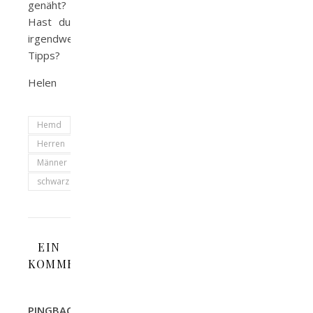
genäht?
Hast du
irgendwelche
Tipps?
Helen
Hemd
Herren
Männer
schwarz
EIN
KOMMENTAR
PINGBACK: