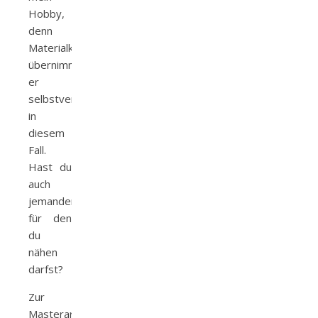
Hobby,
denn
Materialkosten
übernimmt
er
selbstverständlich
in
diesem
Fall.
Hast du
auch
jemanden
für den
du
nähen
darfst?
Zur
Masterarbeit