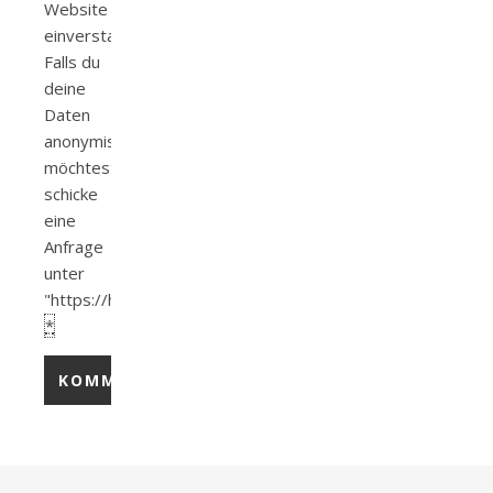
Website
einverstanden.
Falls du
deine
Daten
anonymisieren
möchtest
schicke
eine
Anfrage
unter
"https://helerien.de/datenzugriffsanfrage/".
*