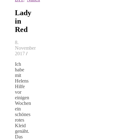
Lady
in
Red
8.
November
2017
/
Ich
habe
mit
Helens
Hilfe
vor
einigen
Wochen
ein
schönes
rotes
Kleid
genäht.
Das