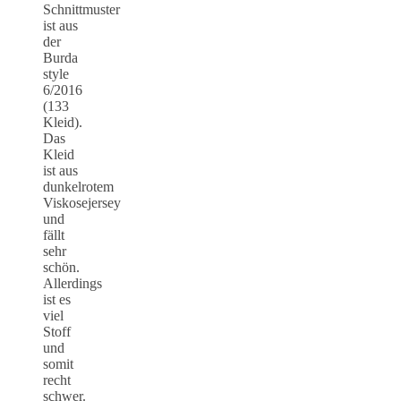
Schnittmuster
ist aus
der
Burda
style
6/2016
(133
Kleid).
Das
Kleid
ist aus
dunkelrotem
Viskosejersey
und
fällt
sehr
schön.
Allerdings
ist es
viel
Stoff
und
somit
recht
schwer.