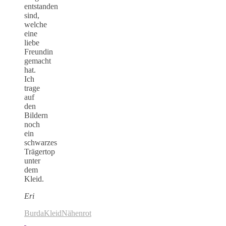
entstanden
sind,
welche
eine
liebe
Freundin
gemacht
hat.
Ich
trage
auf
den
Bildern
noch
ein
schwarzes
Trägertop
unter
dem
Kleid.
Eri
Burda
Kleid
Nähen
rot