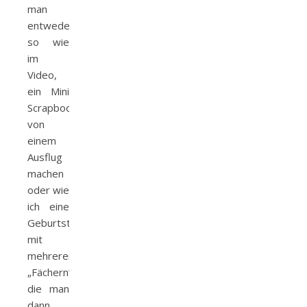
man
entweder,
so wie
im
Video,
ein Mini
Scrapbook
von
einem
Ausflug
machen
oder wie
ich eine
Geburtstagskarte
mit
mehreren
„Fächern“,
die man
dann