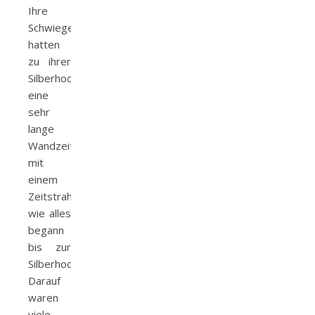
Ihre
Schwiegereltern
hatten
zu ihrer
Silberhochzeitsfeier
eine
sehr
lange
Wandzeitung
mit
einem
Zeitstrahl
wie alles
begann
bis zur
Silberhochzeit.
Darauf
waren
viele