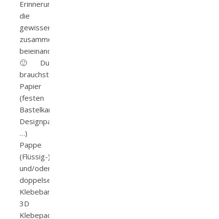
Erinnerungen,
die
gewissermaßen
zusammengehören
beieinander.
🙂 Du
brauchst:
Papier
(festen
Bastelkarton,
Designpapier,
…)
Pappe
(Flüssig-)Kleber
und/oder
doppelseitiges
Klebeband
3D
Klebepads