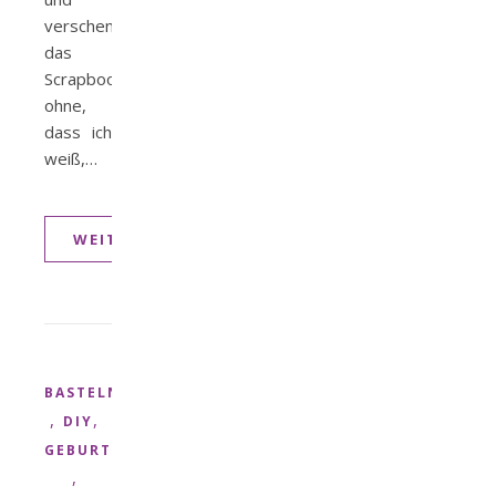
verschenke
das
Scrapbook
ohne,
dass ich
weiß,…
WEITERLESEN
BASTELN
,
,
DIY
GEBURTSTAG
,