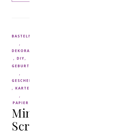
BASTELN
,
DEKORATION
,
,
DIY
GEBURTSTAG
,
GESCHENK
,
KARTE
,
PAPIER
Mini
Scrapbook