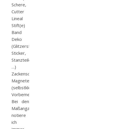
Schere,
Cutter
Lineal
Stift(e)
Band
Deko
(Glitzersteine,
Sticker,
Stanzteile,
…)
Zackenschere
Magnete
(selbstklebend)
Vorbemerkungen
Bei den
Maßangaben
notiere
ich