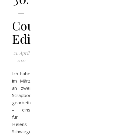
–
Cousinen-
Edition
21. April
2021
Ich habe
im März
an zwei
Scrapbooks
gearbeitet
– eins
für
Helens
Schwiegereltern