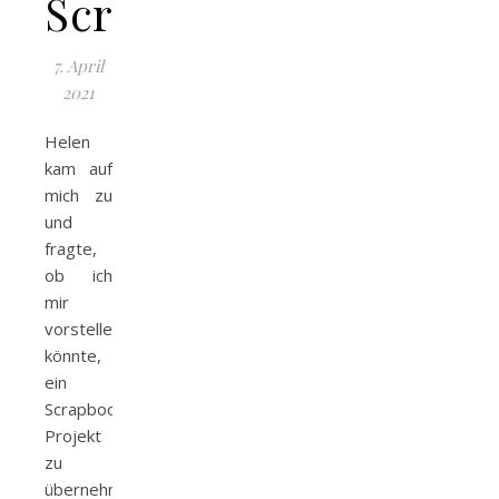
Scrapbook
7. April
2021
Helen
kam auf
mich zu
und
fragte,
ob ich
mir
vorstellen
könnte,
ein
Scrapbook
Projekt
zu
übernehmen.