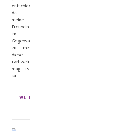
entschieden,
da
meine
Freundin
im
Gegensatz
zu mir
diese
Farbwelt
mag. Es
ist…
WEITERLESEN