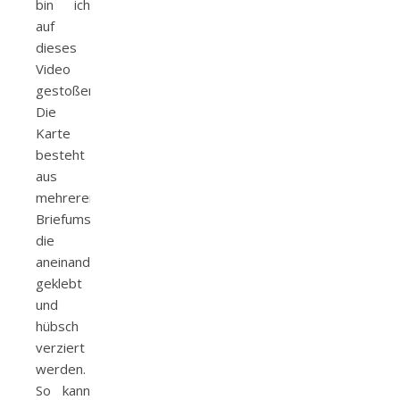
bin ich
auf
dieses
Video
gestoßen.
Die
Karte
besteht
aus
mehreren
Briefumschlägen,
die
aneinander
geklebt
und
hübsch
verziert
werden.
So kann