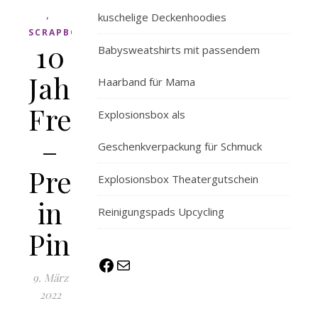
,
kuschelige Deckenhoodies
SCRAPBOOK
10
Babysweatshirts mit passendem
Jahre
Haarband für Mama
Freundschaftsscrapb
Explosionsbox als
–
Geschenkverpackung für Schmuck
Pretty
Explosionsbox Theatergutschein
in
Reinigungspads Upcycling
Pink
Facebook
E-Mail
9. März
2022