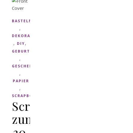
BASTELN
,
DEKORATION
,
,
DIY
GEBURTSTAG
,
GESCHENK
,
PAPIER
,
SCRAPBOOK
Scrapbook
zum
30.