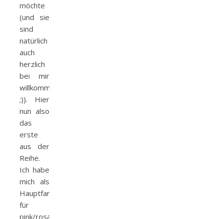
möchte
(und sie
sind
natürlich
auch
herzlich
bei mir
willkommen
;)). Hier
nun also
das
erste
aus der
Reihe.
Ich habe
mich als
Hauptfarbe
für
pink/rosa