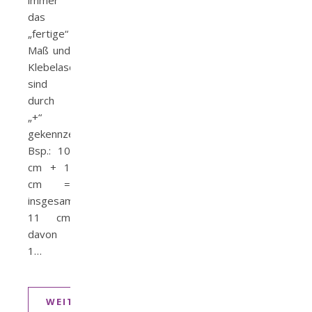
immer
das
„fertige“
Maß und
Klebelaschen
sind
durch
„+“
gekennzeichnet.
Bsp.: 10
cm + 1
cm =
insgesamt
11 cm
davon
1…
WEITERLESEN