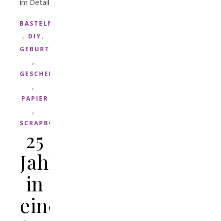
BASTELN
,
,
DIY
GEBURTSTAG
,
GESCHENK
,
PAPIER
,
SCRAPBOOK
25
Jahre
in
einem