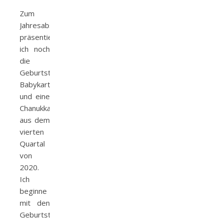
Zum
Jahresabschluss
präsentiere
ich noch
die
Geburtstagskarten,
Babykarten
und eine
Chanukkakarte
aus dem
vierten
Quartal
von
2020.
Ich
beginne
mit den
Geburtstagskarten.