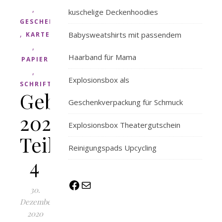
,
kuschelige Deckenhoodies
GESCHENK
,
Babysweatshirts mit passendem
KARTE
,
Haarband für Mama
PAPIER
,
Explosionsbox als
SCHRIFT
Geburtstagskarten
Geschenkverpackung für Schmuck
2020
Explosionsbox Theatergutschein
Teil
Reinigungspads Upcycling
4
Facebook
E-Mail
30.
Dezember
2020