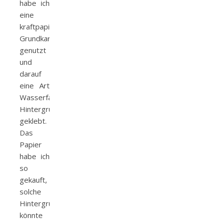
habe ich
eine
kraftpapierfarbene
Grundkarte
genutzt
und
darauf
eine Art
Wasserfarben
Hintergrund
geklebt.
Das
Papier
habe ich
so
gekauft,
solche
Hintergründe
könnte