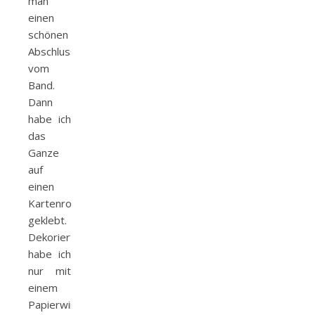
man
einen
schönen
Abschluss
vom
Band.
Dann
habe ich
das
Ganze
auf
einen
Kartenrohling
geklebt.
Dekoriert
habe ich
nur mit
einem
Papierwimpel,