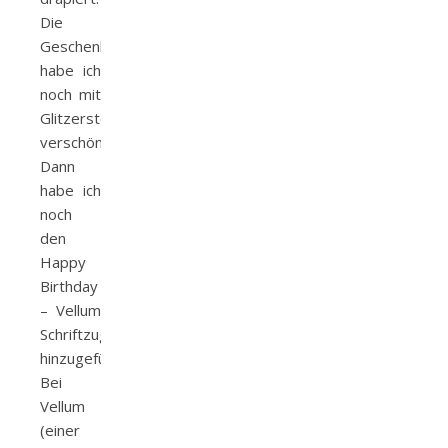
Die
Geschenke
habe ich
noch mit
Glitzersteinen
verschönert.
Dann
habe ich
noch
den
Happy
Birthday
– Vellum
Schriftzug
hinzugefügt.
Bei
Vellum
(einer