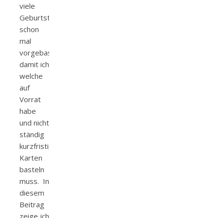
viele
Geburtstagskarten
schon
mal
vorgebastelt,
damit ich
welche
auf
Vorrat
habe
und nicht
ständig
kurzfristig
Karten
basteln
muss. In
diesem
Beitrag
zeige ich