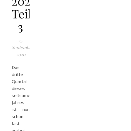
2020
Teil
3
23.
September
2020
Das
dritte
Quartal
dieses
seltsamen
Jahres
ist nun
schon
fast
vorbei.