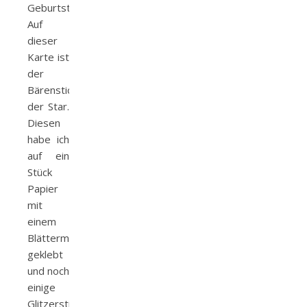
Geburtstagskarten
Auf
dieser
Karte ist
der
Bärensticker
der Star.
Diesen
habe ich
auf ein
Stück
Papier
mit
einem
Blättermuster
geklebt
und noch
einige
Glitzersticker