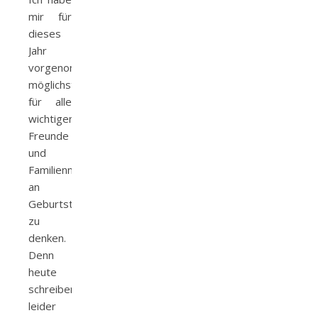
mir für
dieses
Jahr
vorgenommen,
möglichst
für alle
wichtigen
Freunde
und
Familienmitglieder
an
Geburtstagskarten
zu
denken.
Denn
heute
schreiben
leider