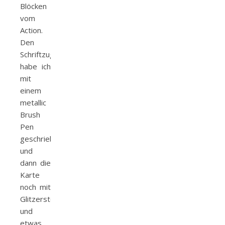
Blöcken
vom
Action.
Den
Schriftzug
habe ich
mit
einem
metallic
Brush
Pen
geschrieben
und
dann die
Karte
noch mit
Glitzersteinen
und
etwas