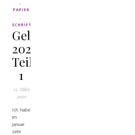
,
PAPIER
,
SCHRIFT
Geburtstagskarten
2020
Teil
1
25. März
2020
Ich habe
im
Januar
sehr