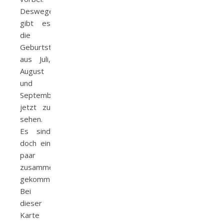
Deswegen
gibt es
die
Geburtstagskarten
aus Juli,
August
und
September
jetzt zu
sehen.
Es sind
doch ein
paar
zusammen
gekommen.
Bei
dieser
Karte