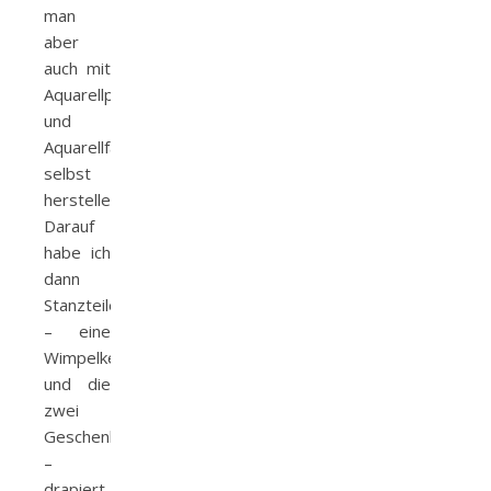
man
aber
auch mit
Aquarellpapier
und
Aquarellfarben
selbst
herstellen.
Darauf
habe ich
dann
Stanzteile
– eine
Wimpelkette
und die
zwei
Geschenke
–
drapiert.