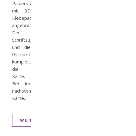
Papierstanzteil)
mit 3D
Klebepads
angebracht.
Der
Schriftzug
und die
Glitzersteine
komplettieren
die
Karte.
Bei der
nächsten
Karte…
WEITERLESEN