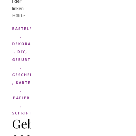
BASTELN
,
DEKORATION
,
,
DIY
GEBURTSTAG
,
GESCHENK
,
KARTE
,
PAPIER
,
SCHRIFT
Geburtstagskarten