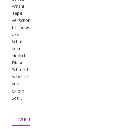
Washi
Tape
verschönert.
Ich finde
das
Schaf
sehr
niedlich.
Diese
Schmetterlingskarte
habe ich
aus
einem
Set…
WEITERLESEN