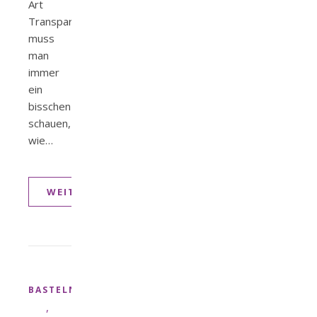
Art
Transparentpapier)
muss
man
immer
ein
bisschen
schauen,
wie…
WEITERLESEN
BASTELN
,