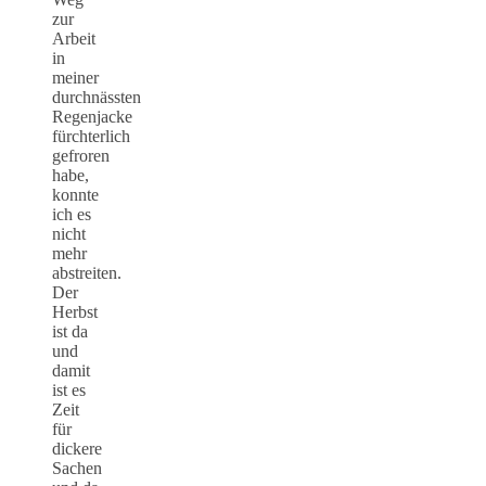
zur
Arbeit
in
meiner
durchnässten
Regenjacke
fürchterlich
gefroren
habe,
konnte
ich es
nicht
mehr
abstreiten.
Der
Herbst
ist da
und
damit
ist es
Zeit
für
dickere
Sachen