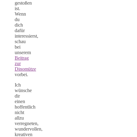
gestoßen
ist.
Wenn
du
dich
dafür
interessierst,
schau
bei
unserem
Beitrag
zur
Dinomütze
vorbei.
Ich
wünsche
dir
einen
hoffentlich
nicht
allzu
verregneten,
wundervollen,
kreativen