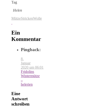
Tag
Helen
Mütze
Stricken
Wolle
Ein
Kommentar
Pingback:
8.
Januar
2020 um 06:01
Fridolins
Wintermütze
–
helerien
Eine
Antwort
schreiben