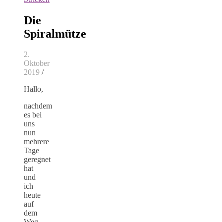
Die
Spiralmütze
2.
Oktober
2019
/
Hallo,
nachdem
es bei
uns
nun
mehrere
Tage
geregnet
hat
und
ich
heute
auf
dem
Weg