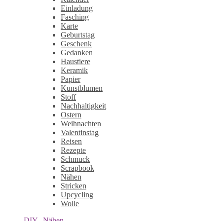
Einladung
Fasching
Karte
Geburtstag
Geschenk
Gedanken
Haustiere
Keramik
Papier
Kunstblumen
Stoff
Nachhaltigkeit
Ostern
Weihnachten
Valentinstag
Reisen
Rezepte
Schmuck
Scrapbook
Nähen
Stricken
Upcycling
Wolle
DIY
,
Nähen