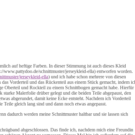
imlich auf heftige Farben. In dieser Stimmung ist auch dieses Kleid
s://www.pattydoo.de/schnittmuster/jerseykleid-ella) entworfen worden.
ittmuster/jerseykleid-ella
) und ich habe schon mehrere von diesen
 das Vorderteil und das Rückenteil aus einem Stück gemacht, indem ic
lige Oberteil und Rockteil zu einem Schnittbogen gemacht habe. Hierfür
ck starke Malerfolie drüber gelegt und die beiden Teile abgepaust, den
twas abgerundet, damit keine Ecke entsteht. Nachdem ich Vorderteil
ide Teile gleich lang sind und dann noch etwas angepasst.
 denn dadurch werden meine Schnittmuster haltbar und sie lassen sich
 Schrägband abgeschlossen. Das finde ich, nachdem mich eine Freundin