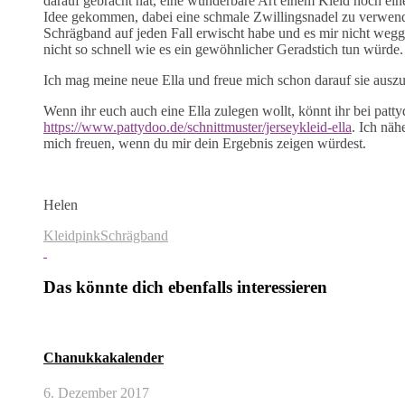
darauf gebracht hat, eine wunderbare Art einem Kleid noch ei
Idee gekommen, dabei eine schmale Zwillingsnadel zu verwende
Schrägband auf jeden Fall erwischt habe und es mir nicht wegge
nicht so schnell wie es ein gewöhnlicher Geradstich tun würde.
Ich mag meine neue Ella und freue mich schon darauf sie auszuf
Wenn ihr euch auch eine Ella zulegen wollt, könnt ihr bei patt
https://www.pattydoo.de/schnittmuster/jerseykleid-ella
. Ich nä
mich freuen, wenn du mir dein Ergebnis zeigen würdest.
Helen
Kleid
pink
Schrägband
Das könnte dich ebenfalls interessieren
Chanukkakalender
6. Dezember 2017