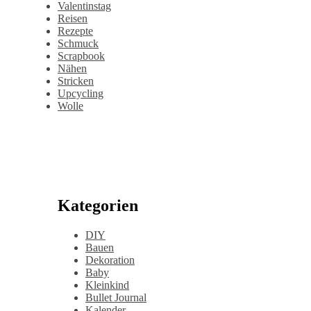
Valentinstag
Reisen
Rezepte
Schmuck
Scrapbook
Nähen
Stricken
Upcycling
Wolle
Kategorien
DIY
Bauen
Dekoration
Baby
Kleinkind
Bullet Journal
Kalender