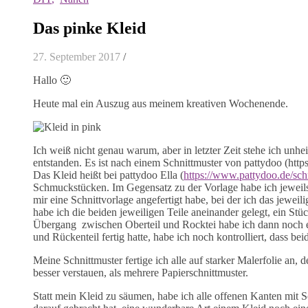
Das pinke Kleid
27. September 2017
/
Hallo 🙂
Heute mal ein Auszug aus meinem kreativen Wochenende.
Ich weiß nicht genau warum, aber in letzter Zeit stehe ich unhe
entstanden. Es ist nach einem Schnittmuster von pattydoo (http
Das Kleid heißt bei pattydoo Ella (
https://www.pattydoo.de/schn
Schmuckstücken. Im Gegensatz zu der Vorlage habe ich jeweils
mir eine Schnittvorlage angefertigt habe, bei der ich das jewei
habe ich die beiden jeweiligen Teile aneinander gelegt, ein Stü
Übergang zwischen Oberteil und Rocktei habe ich dann noch e
und Rückenteil fertig hatte, habe ich noch kontrolliert, dass be
Meine Schnittmuster fertige ich alle auf starker Malerfolie an,
besser verstauen, als mehrere Papierschnittmuster.
Statt mein Kleid zu säumen, habe ich alle offenen Kanten mit