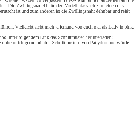
nen schönen Akzent zu verpassen. Dieses Mal bin ich außerdem auf die
n. Die Zwillingsnadel hatte den Vorteil, dass ich zum einen das
rutscht ist und zum anderen ist die Zwillingsnaht dehnbar und reißt
ühren. Vielleicht sieht mich ja jemand von euch mal als Lady in pink.
ydoo unter folgendem Link das Schnittmuster herunterladen:
he unheimlich gerne mit den Schnittmustern von Pattydoo und würde