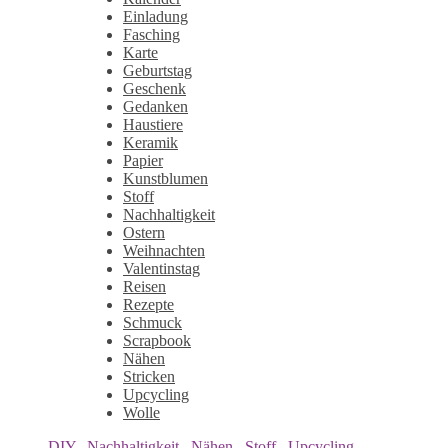
Einladung
Fasching
Karte
Geburtstag
Geschenk
Gedanken
Haustiere
Keramik
Papier
Kunstblumen
Stoff
Nachhaltigkeit
Ostern
Weihnachten
Valentinstag
Reisen
Rezepte
Schmuck
Scrapbook
Nähen
Stricken
Upcycling
Wolle
DIY
,
Nachhaltigkeit
,
Nähen
,
Stoff
,
Upcycling