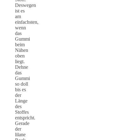
Deswegen
ist es
am
einfachsten,
wenn
das
Gummi
beim
Nähen
oben
liegt.
Dehne
das
Gummi
so doll
bis es
der
Länge
des
Stoffes
entspricht.
Gerade
der
lilane