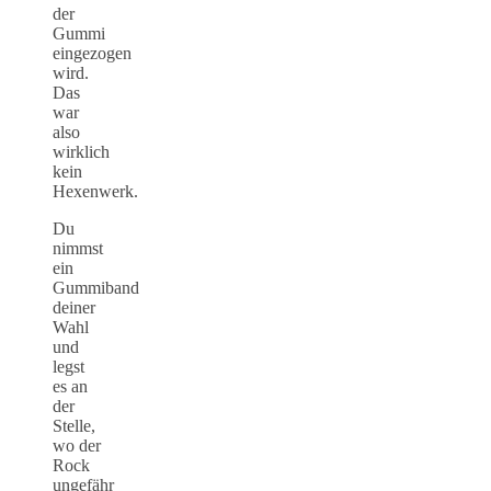
der
Gummi
eingezogen
wird.
Das
war
also
wirklich
kein
Hexenwerk.
Du
nimmst
ein
Gummiband
deiner
Wahl
und
legst
es an
der
Stelle,
wo der
Rock
ungefähr