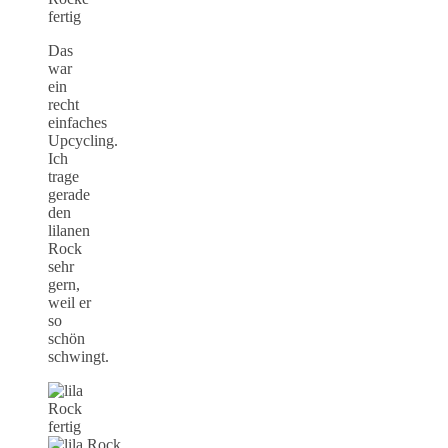
Das
war
ein
recht
einfaches
Upcycling.
Ich
trage
gerade
den
lilanen
Rock
sehr
gern,
weil er
so
schön
schwingt.