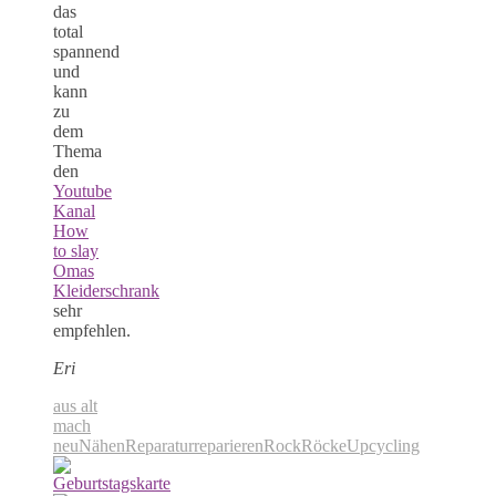
das
total
spannend
und
kann
zu
dem
Thema
den
Youtube
Kanal
How
to slay
Omas
Kleiderschrank
sehr
empfehlen.
Eri
aus alt
mach
neu
Nähen
Reparatur
reparieren
Rock
Röcke
Upcycling