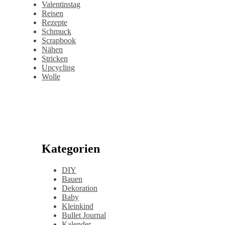
Valentinstag
Reisen
Rezepte
Schmuck
Scrapbook
Nähen
Stricken
Upcycling
Wolle
Kategorien
DIY
Bauen
Dekoration
Baby
Kleinkind
Bullet Journal
Kalender