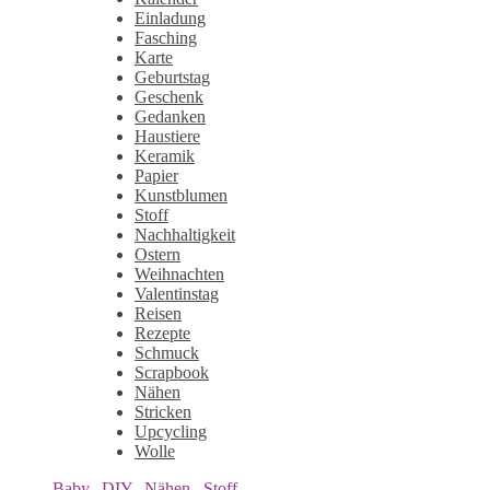
Einladung
Fasching
Karte
Geburtstag
Geschenk
Gedanken
Haustiere
Keramik
Papier
Kunstblumen
Stoff
Nachhaltigkeit
Ostern
Weihnachten
Valentinstag
Reisen
Rezepte
Schmuck
Scrapbook
Nähen
Stricken
Upcycling
Wolle
Baby
,
DIY
,
Nähen
,
Stoff