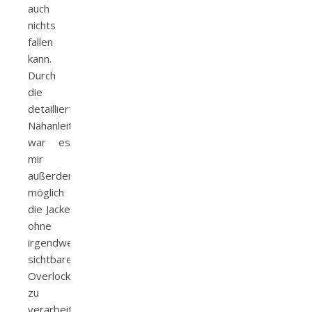
auch
nichts
fallen
kann.
Durch
die
detaillierte
Nähanleitung
war es
mir
außerdem
möglich
die Jacke
ohne
irgendwelche
sichtbaren
Overlocknähte
zu
verarbeiten.