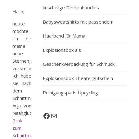
kuschelige Deckenhoodies
Hallo,
Babysweatshirts mit passendem
heute
möchte
Haarband für Mama
ich dir
meine
Explosionsbox als
neue
Sternenjacke
Geschenkverpackung für Schmuck
vorstellen.
Ich habe
Explosionsbox Theatergutschein
sie nach
dem
Reinigungspads Upcycling
Schnittmuster
Arja von
Näähglück
Facebook
E-Mail
(
Link
zum
Schnittmuster
)