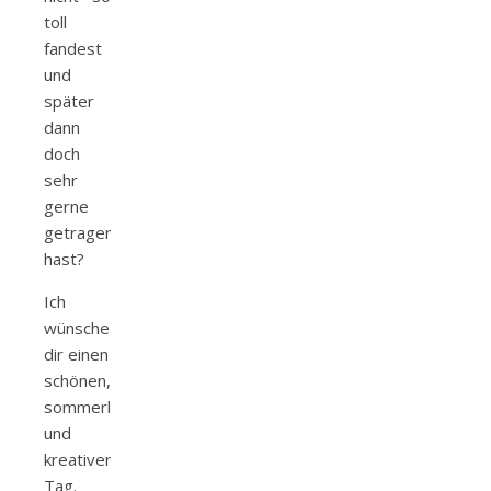
toll
fandest
und
später
dann
doch
sehr
gerne
getragen
hast?
Ich
wünsche
dir einen
schönen,
sommerlichen
und
kreativen
Tag.