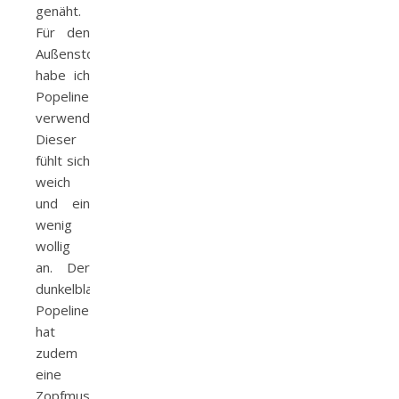
genäht.
Für den
Außenstoff
habe ich
Popeline
verwendet.
Dieser
fühlt sich
weich
und ein
wenig
wollig
an. Der
dunkelblaue
Popeline
hat
zudem
eine
Zopfmusterstruktur,