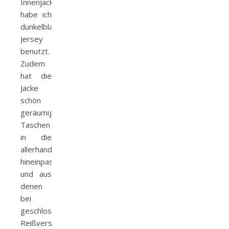
Innenjacke
habe ich
dunkelblauen
Jersey
benutzt.
Zudem
hat die
Jacke
schön
geräumige
Taschen
in die
allerhand
hineinpasst
und aus
denen
bei
geschlossenem
Reißverschluss