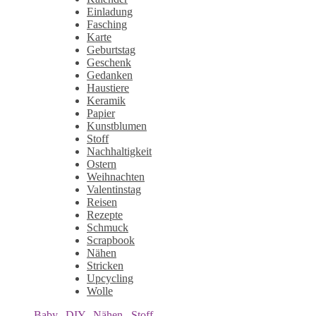
Einladung
Fasching
Karte
Geburtstag
Geschenk
Gedanken
Haustiere
Keramik
Papier
Kunstblumen
Stoff
Nachhaltigkeit
Ostern
Weihnachten
Valentinstag
Reisen
Rezepte
Schmuck
Scrapbook
Nähen
Stricken
Upcycling
Wolle
Baby
,
DIY
,
Nähen
,
Stoff