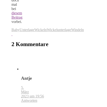
doch
mal
bei
diesem
Beitrag
vorbei.
Baby
Unterlage
Wickeln
Wickelunterlage
Windeln
2 Kommentare
Antje
5.
März
2023 um 19:56
Antworten