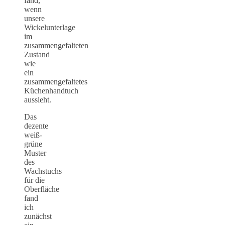
fand,
wenn
unsere
Wickelunterlage
im
zusammengefalteten
Zustand
wie
ein
zusammengefaltetes
Küchenhandtuch
aussieht.
Das
dezente
weiß-
grüne
Muster
des
Wachstuchs
für die
Oberfläche
fand
ich
zunächst