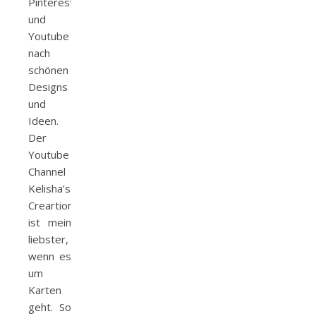
Pinterest
und
Youtube
nach
schönen
Designs
und
Ideen.
Der
Youtube
Channel
Kelisha’s
Creartions
ist mein
liebster,
wenn es
um
Karten
geht. So