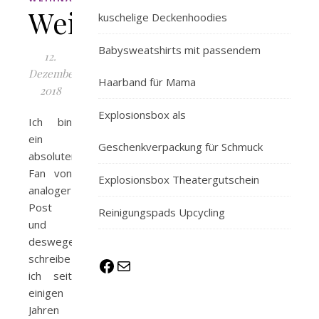
Weihnachtskarten
kuschelige Deckenhoodies
Babysweatshirts mit passendem
12.
Dezember
Haarband für Mama
2018
Explosionsbox als
Ich bin
ein
Geschenkverpackung für Schmuck
absoluter
Fan von
Explosionsbox Theatergutschein
analoger
Post
Reinigungspads Upcycling
und
deswegen
schreibe
Facebook
E-Mail
ich seit
einigen
Jahren