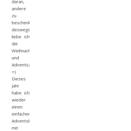
daran,
andere
zu
beschenken,
deswegen
liebe ich
die
Weihnachts-
und
Adventszeit.
=)
Dieses
Jahr
habe ich
wieder
einen
einfachen
Adventskalender
mit