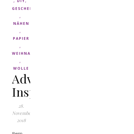
,
,
DIY
GESCHENK
,
NÄHEN
,
PAPIER
,
WEIHNACHTEN
,
WOLLE
Adventskalender
Inspiration
28.
November
2018
Beim