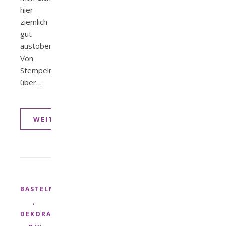
hier
ziemlich
gut
austoben.
Von
Stempeln,
über…
WEITERLESEN
BASTELN
,
DEKORATION