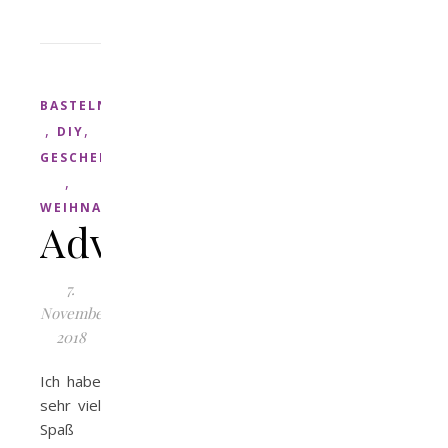
BASTELN
,
,
DIY
GESCHENK
,
WEIHNACHTEN
Adventskalender
7.
November
2018
Ich habe
sehr viel
Spaß