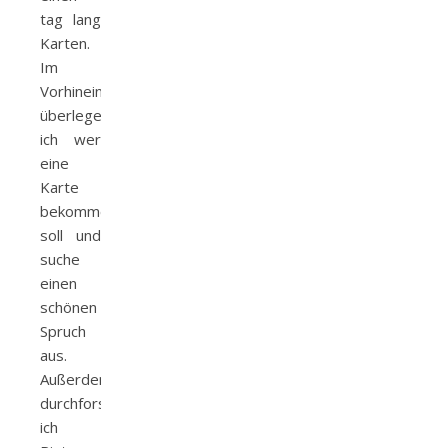
tag lang
Karten.
Im
Vorhinein
überlege
ich wer
eine
Karte
bekommen
soll und
suche
einen
schönen
Spruch
aus.
Außerdem
durchforste
ich