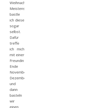
Weihnachtskarten.
Meistens
bastle
ich diese
sogar
selbst.
Dafür
treffe
ich mich
mit einer
Freundin
Ende
November/Anfang
Dezember
und
dann
basteln
wir
einen