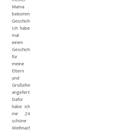
Mama
bekomme.
Geschichtenadventskalender
Ich habe
mal
einen
Geschichtenadventskalender
für
meine
Eltern
und
Großeltern
angefertigt.
Dafür
habe ich
mir 24
schöne
Weihnachtsgeschichten