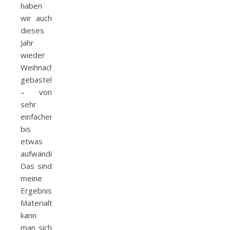
haben
wir auch
dieses
Jahr
wieder
Weihnachtskarten
gebastelt
– von
sehr
einfachen
bis
etwas
aufwändigeren.
Das sind
meine
Ergebnisse:
Materialtechnisch
kann
man sich