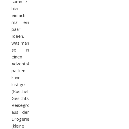
sammle
hier
einfach
mal ein
paar
Ideen,
was man
so in
einen
Adventskalender
packen
kann:
lustige
(Kuschel-)Socken
Gesichtsmasken
Reisegrößen
aus der
Drogerie
(kleine