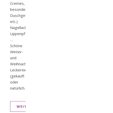
Cremes,
besonderes
Duschgel,
etc.)
Nagellack,
Lippenpflege,
…
Schöne
Winter-
und
Weihnachtsgeschichten
Leckereien
(gekauft
oder
natürlich…
WEITERLESEN