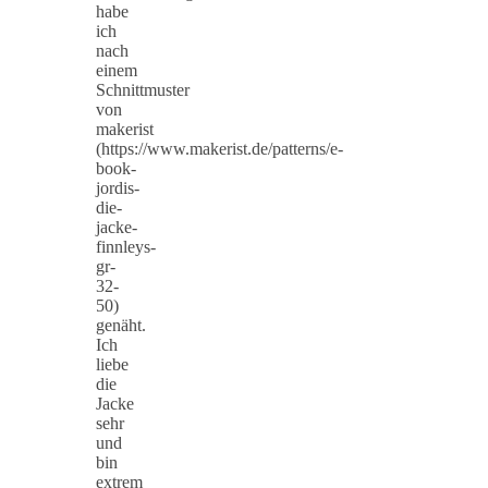
habe
ich
nach
einem
Schnittmuster
von
makerist
(https://www.makerist.de/patterns/e-
book-
jordis-
die-
jacke-
finnleys-
gr-
32-
50)
genäht.
Ich
liebe
die
Jacke
sehr
und
bin
extrem