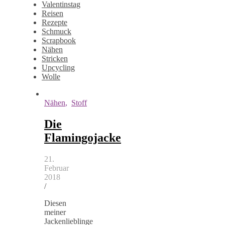
Valentinstag
Reisen
Rezepte
Schmuck
Scrapbook
Nähen
Stricken
Upcycling
Wolle
Nähen
,
Stoff
Die
Flamingojacke
21.
Februar
2018
/
Diesen
meiner
Jackenlieblinge