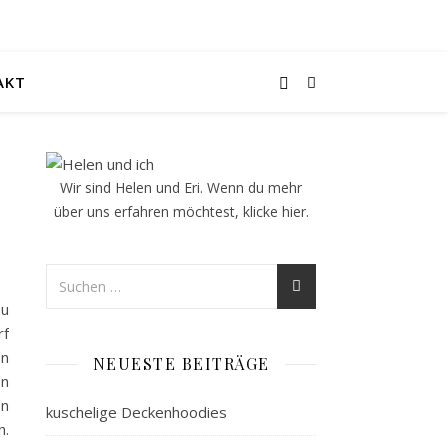
AKT
Wir sind Helen und Eri. Wenn du mehr
über uns erfahren möchtest, klicke
hier
.
zu
rf
en
NEUESTE BEITRÄGE
en
en
kuschelige Deckenhoodies
n.