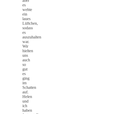
aber
es
wehte
ein
laues
Lüftchen,
sodass
es
auszuhalten
war.
Wir
hielten
uns
auch
so
gut
es
ging
im
Schatten
auf.
Helen
und
ich
haben