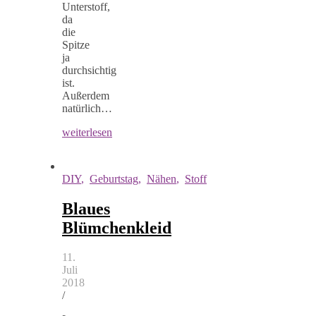
Unterstoff,
da
die
Spitze
ja
durchsichtig
ist.
Außerdem
natürlich…
weiterlesen
DIY
,
Geburtstag
,
Nähen
,
Stoff
Blaues
Blümchenkleid
11.
Juli
2018
/