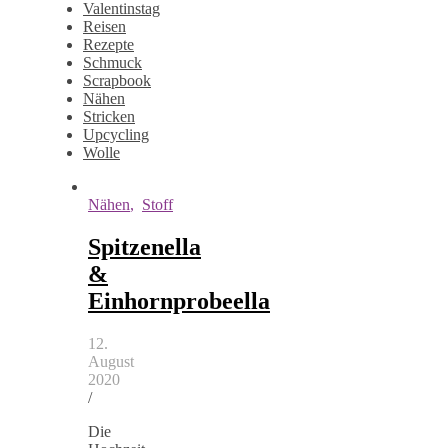
Valentinstag
Reisen
Rezepte
Schmuck
Scrapbook
Nähen
Stricken
Upcycling
Wolle
Nähen
,
Stoff
Spitzenella
&
Einhornprobeella
12.
August
2020
/
Die