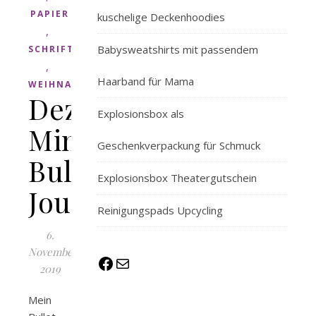
PAPIER
kuschelige Deckenhoodies
,
Babysweatshirts mit passendem
SCHRIFT
,
Haarband für Mama
WEIHNACHTEN
Dezember
Explosionsbox als
Mini
Geschenkverpackung für Schmuck
Bullet
Explosionsbox Theatergutschein
Journal
Reinigungspads Upcycling
6.
November
Facebook
E-Mail
2019
Mein