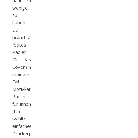
dann zu
wenige
zu
haben.
Du
brauchst:
festes
Papier
für das
Cover (in
meinem
Fall
Motivkarton)
Papier
für innen
(Ich
wählte
einfaches
Druckerpapier)