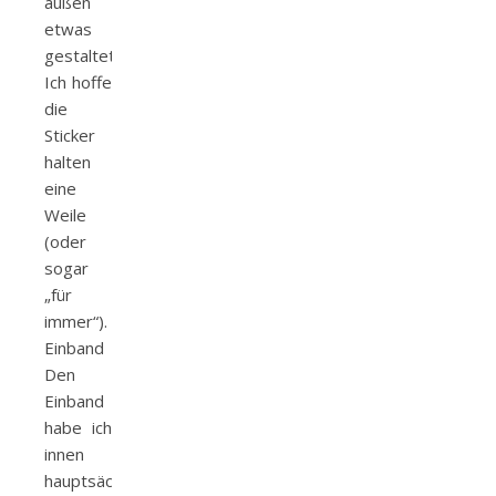
außen
etwas
gestaltet.
Ich hoffe
die
Sticker
halten
eine
Weile
(oder
sogar
„für
immer“).
Einband
Den
Einband
habe ich
innen
hauptsächlich