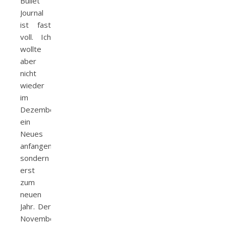
Bullet
Journal
ist fast
voll. Ich
wollte
aber
nicht
wieder
im
Dezember
ein
Neues
anfangen,
sondern
erst
zum
neuen
Jahr. Der
November