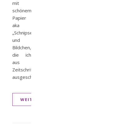
mit
schönem
Papier
aka
„Schnipseln“
und
Bildchen,
die ich
aus
Zeitschriften
ausgeschnitten…
WEITERLESEN