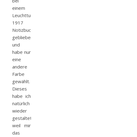
bei
einem
Leuchtturm
1917
Notizbuch
geblieben
und
habe nur
eine
andere
Farbe
gewählt.
Dieses
habe ich
natürlich
wieder
gestaltet,
weil mir
das