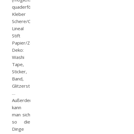
quaderförmig)
Kleber
Schere/Cutter
Lineal
Stift
Papier/Zeitung
Deko:
Washi
Tape,
Sticker,
Band,
Glitzersteine,
…
Außerdem
kann
man sich
so die
Dinge