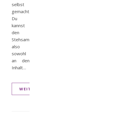
selbst
gemacht.
Du
kannst
den
Stehsammler
also
sowohl
an den
Inhalt…
WEITERLESEN