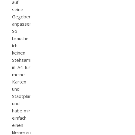
auf
seine
Gegebenheiten
anpassen.
So
brauche
ich
keinen
Stehsammler
in A4 für
meine
Karten
und
Stadtpläne
und
habe mir
einfach
einen
kleineren