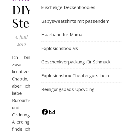
DIY
kuschelige Deckenhoodies
Stehsammler
Babysweatshirts mit passendem
Haarband für Mama
5. Juni
2019
Explosionsbox als
Ich bin
Geschenkverpackung für Schmuck
zwar
kreative
Explosionsbox Theatergutschein
Chaotin,
aber ich
Reinigungspads Upcycling
liebe
Büroartikel
und
Facebook
E-Mail
Ordnungshelfer.
Allerdings
finde ich