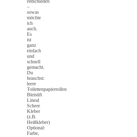
entschieden
–
sowas
möchte
ich
auch.
Es
ist
ganz
einfach
und
schnell
gemacht.
Du
brauchst:
leere
Toilettenpapierrollen
Bleistift
Lineal
Schere
Kleber
(z.B.
Heißkleber)
Optional:
Farbe,