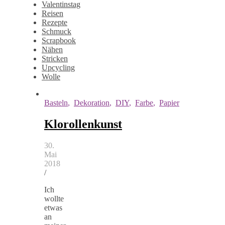
Valentinstag
Reisen
Rezepte
Schmuck
Scrapbook
Nähen
Stricken
Upcycling
Wolle
Basteln
,
Dekoration
,
DIY
,
Farbe
,
Papier
Klorollenkunst
30.
Mai
2018
/
Ich
wollte
etwas
an