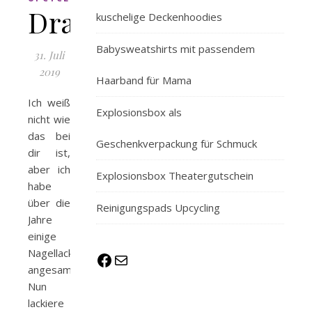
Drahtblumenkranz
kuschelige Deckenhoodies
Babysweatshirts mit passendem
31. Juli
2019
Haarband für Mama
Ich weiß
Explosionsbox als
nicht wie
das bei
Geschenkverpackung für Schmuck
dir ist,
aber ich
Explosionsbox Theatergutschein
habe
über die
Reinigungspads Upcycling
Jahre
einige
Nagellacke
Facebook
E-Mail
angesammelt.
Nun
lackiere