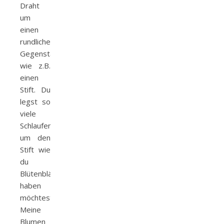
Draht
um
einen
rundlichen
Gegenstand
wie z.B.
einen
Stift. Du
legst so
viele
Schlaufen
um den
Stift wie
du
Blütenblätter
haben
möchtest.
Meine
Blumen