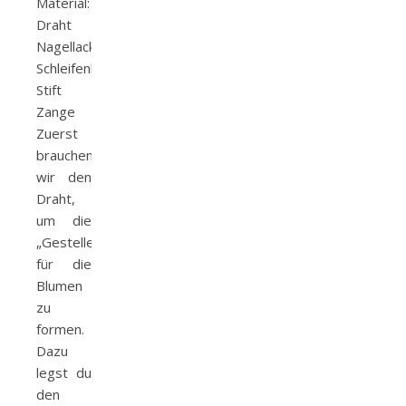
Material:
Draht
Nagellack
Schleifenband
Stift
Zange
Zuerst
brauchen
wir den
Draht,
um die
„Gestelle“
für die
Blumen
zu
formen.
Dazu
legst du
den