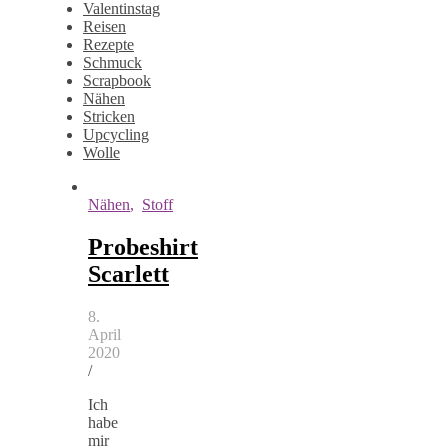
Valentinstag
Reisen
Rezepte
Schmuck
Scrapbook
Nähen
Stricken
Upcycling
Wolle
Nähen
,
Stoff
Probeshirt
Scarlett
8.
April
2020
/
Ich
habe
mir