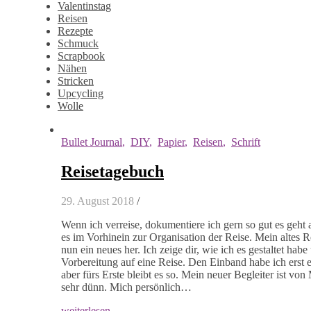
Valentinstag
Reisen
Rezepte
Schmuck
Scrapbook
Nähen
Stricken
Upcycling
Wolle
Bullet Journal
,
DIY
,
Papier
,
Reisen
,
Schrift
Reisetagebuch
29. August 2018
/
Wenn ich verreise, dokumentiere ich gern so gut es geht 
es im Vorhinein zur Organisation der Reise. Mein altes 
nun ein neues her. Ich zeige dir, wie ich es gestaltet ha
Vorbereitung auf eine Reise. Den Einband habe ich erst e
aber fürs Erste bleibt es so. Mein neuer Begleiter ist v
sehr dünn. Mich persönlich…
weiterlesen