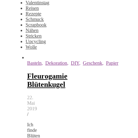
Valentinstag
Reisen
Rezepte
Schmuck
Scrapbook
Nähen
Stricken
Upcycling
Wolle
Basteln
,
Dekoration
,
DIY
,
Geschenk
,
Papier
Fleurogamie
Blütenkugel
22.
Mai
2019
/
Ich
finde
Blüten