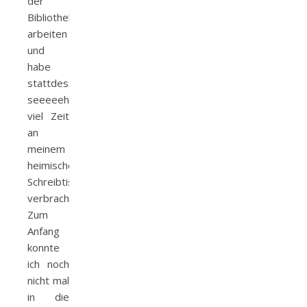
der
Bibliothek
arbeiten
und
habe
stattdessen
seeeeehr
viel Zeit
an
meinem
heimischen
Schreibtisch
verbracht.
Zum
Anfang
konnte
ich noch
nicht mal
in die