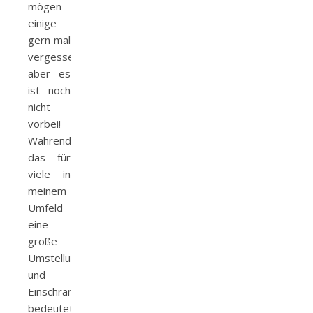
mögen
einige
gern mal
vergessen,
aber es
ist noch
nicht
vorbei!
Während
das für
viele in
meinem
Umfeld
eine
große
Umstellung
und
Einschränkung
bedeutete,