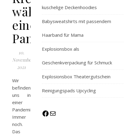
während
kuschelige Deckenhoodies
einer
Babysweatshirts mit passendem
Pandemie
Haarband für Mama
Explosionsbox als
10.
November
Geschenkverpackung für Schmuck
2021
Explosionsbox Theatergutschein
Wir
befinden
Reinigungspads Upcycling
uns in
einer
Pandemie.
Facebook
E-Mail
Immer
noch.
Das