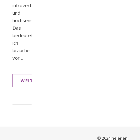
introvertiert
und
hochsensibel.
Das
bedeutet,
ich
brauche
vor…
WEITERLESEN
© 2024 helerien