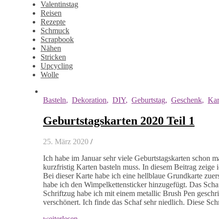
Valentinstag
Reisen
Rezepte
Schmuck
Scrapbook
Nähen
Stricken
Upcycling
Wolle
Basteln
,
Dekoration
,
DIY
,
Geburtstag
,
Geschenk
,
Kar
Geburtstagskarten 2020 Teil 1
25. März 2020
/
Ich habe im Januar sehr viele Geburtstagskarten schon ma
kurzfristig Karten basteln muss. In diesem Beitrag zeige 
Bei dieser Karte habe ich eine hellblaue Grundkarte zue
habe ich den Wimpelkettensticker hinzugefügt. Das Scha
Schriftzug habe ich mit einem metallic Brush Pen geschr
verschönert. Ich finde das Schaf sehr niedlich. Diese Sc
weiterlesen