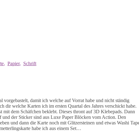
te
,
Papier
,
Schrift
l vorgebastelt, damit ich welche auf Vorrat habe und nicht ständig
ich dir welche Karten ich im ersten Quartal des Jahres verschickt habe.
rst mit dem Schäfchen beklebt. Dieses thront auf 3D Klebepads. Dann
f und der Sticker sind aus Luxe Paper Blöcken vom Action. Den
ieben und dann die Karte noch mit Glitzersteinen und etwas Washi Tap
hmetterlingskarte habe ich aus einem Set…