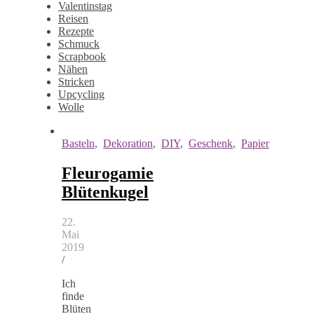
Valentinstag
Reisen
Rezepte
Schmuck
Scrapbook
Nähen
Stricken
Upcycling
Wolle
Basteln
,
Dekoration
,
DIY
,
Geschenk
,
Papier
Fleurogamie
Blütenkugel
22.
Mai
2019
/
Ich
finde
Blüten