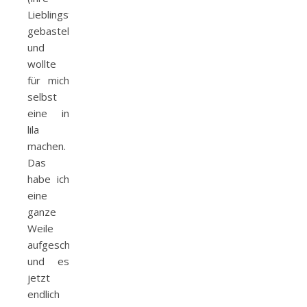
Lieblingsfarbe)
gebastelt
und
wollte
für mich
selbst
eine in
lila
machen.
Das
habe ich
eine
ganze
Weile
aufgeschoben
und es
jetzt
endlich