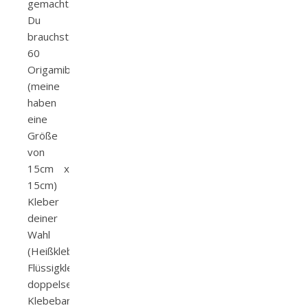
gemacht.
Du
brauchst:
60
Origamiblätter
(meine
haben
eine
Größe
von
15cm x
15cm)
Kleber
deiner
Wahl
(Heißkleber,
Flüssigkleber,
doppelseitiges
Klebeband,