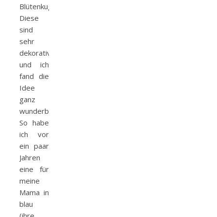
Blütenkugel.
Diese
sind
sehr
dekorativ
und ich
fand die
Idee
ganz
wunderbar.
So habe
ich vor
ein paar
Jahren
eine für
meine
Mama in
blau
(ihre