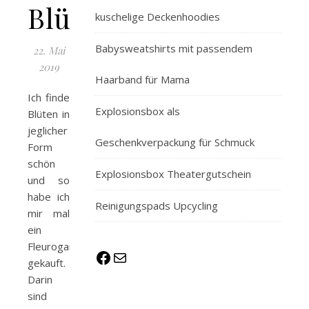
Blütenkugel
kuschelige Deckenhoodies
Babysweatshirts mit passendem
22. Mai
2019
Haarband für Mama
Ich finde
Explosionsbox als
Blüten in
jeglicher
Geschenkverpackung für Schmuck
Form
schön
Explosionsbox Theatergutschein
und so
habe ich
Reinigungspads Upcycling
mir mal
ein
Fleurogamiebuch
Facebook
E-Mail
gekauft.
Darin
sind