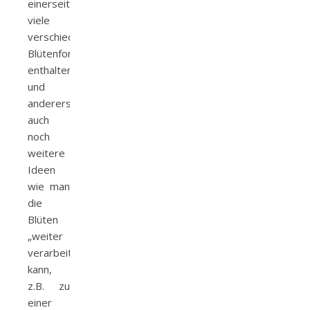
einerseits
viele
verschiedene
Blütenformen
enthalten
und
andererseits
auch
noch
weitere
Ideen
wie man
die
Blüten
„weiter
verarbeiten“
kann,
z.B. zu
einer