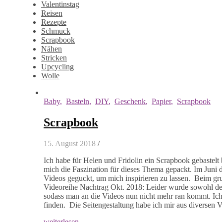
Valentinstag
Reisen
Rezepte
Schmuck
Scrapbook
Nähen
Stricken
Upcycling
Wolle
Baby
,
Basteln
,
DIY
,
Geschenk
,
Papier
,
Scrapbook
Scrapbook
15. August 2018
/
Ich habe für Helen und Fridolin ein Scrapbook gebastel
mich die Faszination für dieses Thema gepackt. Im Juni d
Videos geguckt, um mich inspirieren zu lassen. Beim gru
Videoreihe Nachtrag Okt. 2018: Leider wurde sowohl der
sodass man an die Videos nun nicht mehr ran kommt. Ich v
finden. Die Seitengestaltung habe ich mir aus diversen
weiterlesen