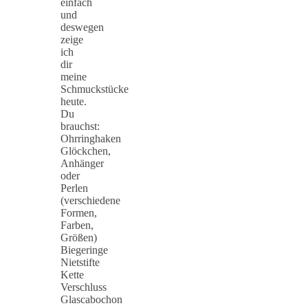
einfach
und
deswegen
zeige
ich
dir
meine
Schmuckstücke
heute.
Du
brauchst:
Ohrringhaken
Glöckchen,
Anhänger
oder
Perlen
(verschiedene
Formen,
Farben,
Größen)
Biegeringe
Nietstifte
Kette
Verschluss
Glascabochon