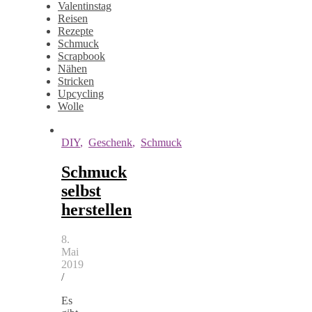
Valentinstag
Reisen
Rezepte
Schmuck
Scrapbook
Nähen
Stricken
Upcycling
Wolle
DIY
,
Geschenk
,
Schmuck
Schmuck
selbst
herstellen
8.
Mai
2019
/
Es