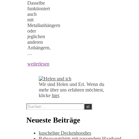
Dasselbe
funktioniert
auch
mit
Metallanhängern
oder
jeglichen
anderen
Anhängern,
…
weiterlesen
Wir sind Helen und Eri. Wenn du
mehr über uns erfahren möchtest,
klicke
hier
.
Neueste Beiträge
kuschelige Deckenhoodies
Babysweatshirts mit passendem Haarband