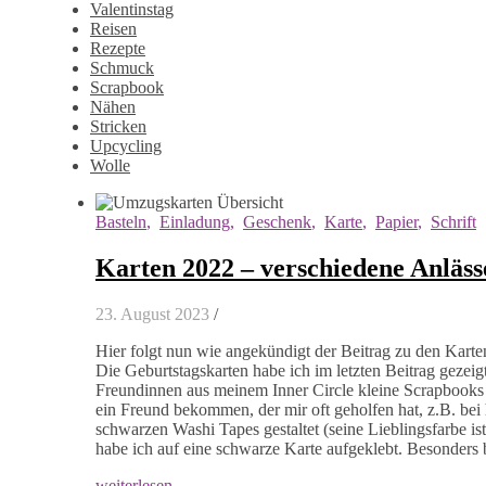
Valentinstag
Reisen
Rezepte
Schmuck
Scrapbook
Nähen
Stricken
Upcycling
Wolle
Basteln
,
Einladung
,
Geschenk
,
Karte
,
Papier
,
Schrift
Karten 2022 – verschiedene Anläss
23. August 2023
/
Hier folgt nun wie angekündigt der Beitrag zu den Karten
Die Geburtstagskarten habe ich im letzten Beitrag gezei
Freundinnen aus meinem Inner Circle kleine Scrapbooks k
ein Freund bekommen, der mir oft geholfen hat, z.B. bei
schwarzen Washi Tapes gestaltet (seine Lieblingsfarbe i
habe ich auf eine schwarze Karte aufgeklebt. Besonders
weiterlesen